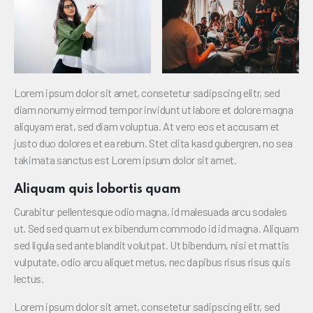
Lorem ipsum dolor sit amet, consetetur sadipscing elitr, sed
diam nonumy eirmod tempor invidunt ut labore et dolore magna
aliquyam erat, sed diam voluptua. At vero eos et accusam et
justo duo dolores et ea rebum. Stet clita kasd gubergren, no sea
takimata sanctus est Lorem ipsum dolor sit amet.
Aliquam quis lobortis quam
Curabitur pellentesque odio magna, id malesuada arcu sodales
ut. Sed sed quam ut ex bibendum commodo id id magna. Aliquam
sed ligula sed ante blandit volutpat. Ut bibendum, nisi et mattis
vulputate, odio arcu aliquet metus, nec dapibus risus risus quis
lectus.
Lorem ipsum dolor sit amet, consetetur sadipscing elitr, sed