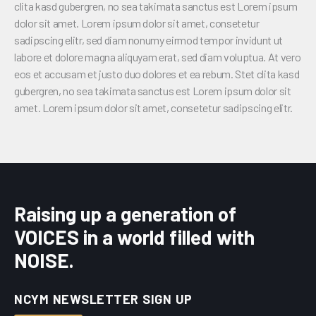
clita kasd gubergren, no sea takimata sanctus est Lorem ipsum
dolor sit amet. Lorem ipsum dolor sit amet, consetetur
sadipscing elitr, sed diam nonumy eirmod tempor invidunt ut
labore et dolore magna aliquyam erat, sed diam voluptua. At vero
eos et accusam et justo duo dolores et ea rebum. Stet clita kasd
gubergren, no sea takimata sanctus est Lorem ipsum dolor sit
amet. Lorem ipsum dolor sit amet, consetetur sadipscing elitr.
Raising up a generation of
VOICES in a world filled with
NOISE.
NCYM NEWSLETTER SIGN UP