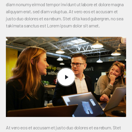
diam nonumy eirmod tempor invidunt ut labore et dolore magna
aliquyam erat, sed diam voluptua. At vero eos et accusam et
justo duo dolores et ea rebum. Stet clita kasd gubergren, no sea
takimata sanctus est Lorem ipsum dolor sit amet.
At vero eos et accusam et justo duo dolores et ea rebum. Stet